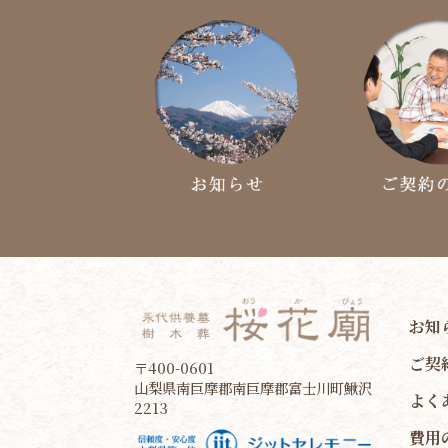
お知
ご契
〒400-0601
山梨県南巨摩郡南巨摩郡富士川町鰍沢
よく
2213
費用